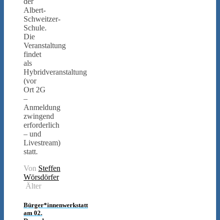
der
Albert-
Schweitzer-
Schule.
Die
Veranstaltung
findet
als
Hybridveranstaltung
(vor
Ort 2G
–
Anmeldung
zwingend
erforderlich
– und
Livestream)
statt.
Von
Steffen
Wörsdörfer
Älter
Bürger*innenwerkstatt
am 02.