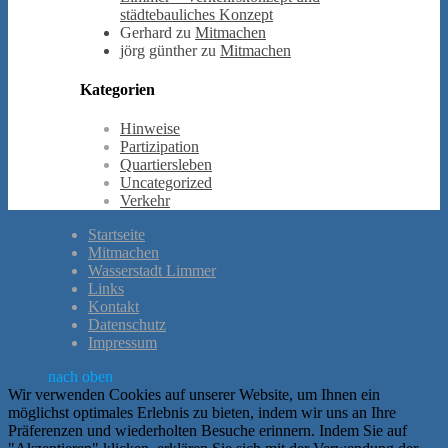
städtebauliches Konzept
Gerhard
zu
Mitmachen
jörg günther
zu
Mitmachen
Kategorien
Hinweise
Partizipation
Quartiersleben
Uncategorized
Verkehr
Startseite
Mitmachen
Wasserstadt Limmer
Links
Kontakt
Datenschutz
Impressum
nach oben
Wir verwenden Cookies auf unserer Website, um Ihnen ein
möglichst optimales Erlebnis zu bieten, indem wir uns an Ihre
Präferenzen und wiederholten Besuche erinnern. Indem Sie auf