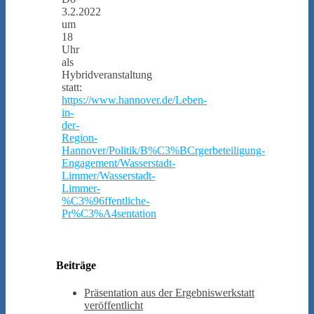
3.2.2022
um
18
Uhr
als
Hybridveranstaltung
statt:
https://www.hannover.de/Leben-
in-
der-
Region-
Hannover/Politik/B%C3%BCrgerbeteiligung-
Engagement/Wasserstadt-
Limmer/Wasserstadt-
Limmer-
%C3%96ffentliche-
Pr%C3%A4sentation
Beiträge
Präsentation aus der Ergebniswerkstatt
veröffentlicht