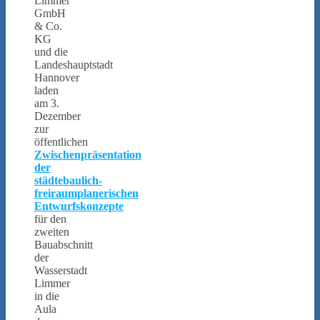
Limmer
GmbH
& Co.
KG
und die
Landeshauptstadt
Hannover
laden
am 3.
Dezember
zur
öffentlichen
Zwischenpräsentation
der
städtebaulich-
freiraumplanerischen
Entwurfskonzepte
für den
zweiten
Bauabschnitt
der
Wasserstadt
Limmer
in die
Aula