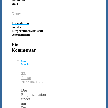
Dezember
2021
Neuer
Präsentation
aus der
Bürger*innenwerkstatt
veröffentlicht
Ein
Kommentar
Uwe
Staade
23.
Januar
2022 um 13:58
Die
Endpräsentation
findet
am
Do