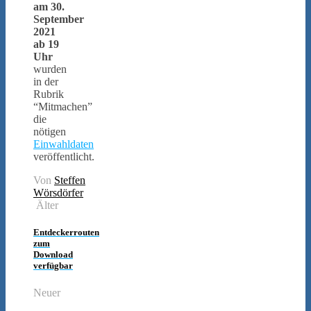
am 30.
September
2021
ab 19
Uhr
wurden
in der
Rubrik
“Mitmachen”
die
nötigen
Einwahldaten
veröffentlicht.
Von
Steffen
Wörsdörfer
Älter
Entdeckerrouten
zum
Download
verfügbar
Neuer